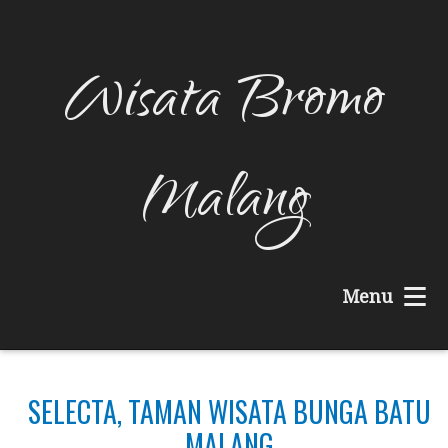
Wisata Bromo
Malang
≡
Menu
SELECTA, TAMAN WISATA BUNGA BATU
MALANG