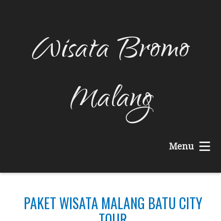
Wisata Bromo
Malang
≡
Menu
PAKET WISATA MALANG BATU CITY
TOUR